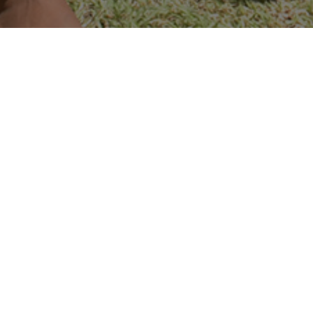
En Haïti :
FONDATION ENFANT JEUNESSE
Gina Duncan
(CEO/Président)
ginafduncan@fondationenfantjeunesse.org
Tel : +(509) 28 17 03 59
Adresse postale