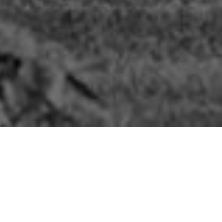
 cycle de la pauvreté en Haïti.
inalisées sans distinction de race,