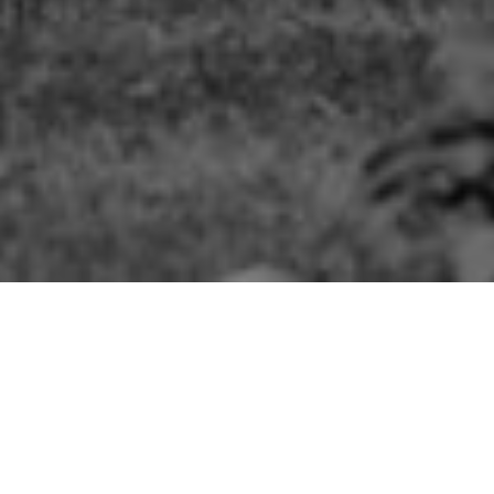
Aperçu des projets
de services et de programmes destinés à briser le
 formation de la FEJ sont fournis aux familles marg