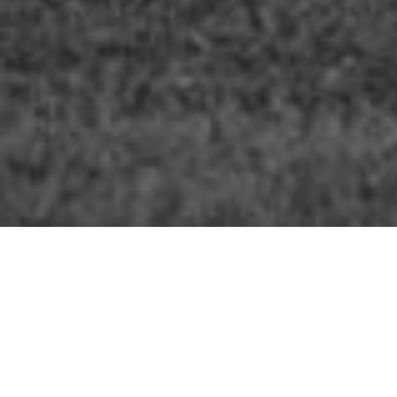
La FEJ met en œuvre une gamme 
Tous les services et programmes de